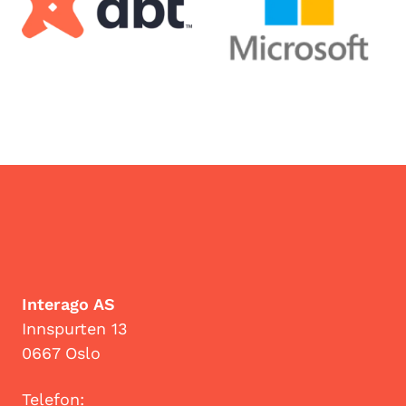
Interago AS
Innspurten 13
0667 Oslo
Telefon: