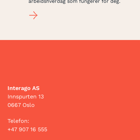
arbeidshverdag som fungerer for deg.
Interago AS
Innspurten 13
0667 Oslo
Telefon:
+47 907 16 555