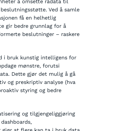
mheter å omsette rådata til
 beslutningsstøtte. Ved å samle
asjonen få en helhetlig
te gir bedre grunnlag for å
nformerte beslutninger – raskere
 i bruk kunstig intelligens for
ppdage mønstre, forutsi
data. Dette gjør det mulig å gå
ktiv og preskriptiv analyse (hva
 proaktiv styring og bedre
tisering og tilgjengeliggjøring
e dashboards,
gjør at flere kan ta i bruk data