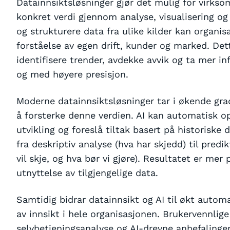
Datainnsiktsløsninger gjør det mulig for virkso
konkret verdi gjennom analyse, visualisering og
og strukturere data fra ulike kilder kan organis
forståelse av egen drift, kunder og marked. Det
identifisere trender, avdekke avvik og ta mer i
og med høyere presisjon.
Moderne datainnsiktsløsninger tar i økende grad
å forsterke denne verdien. AI kan automatisk o
utvikling og foreslå tiltak basert på historiske 
fra deskriptiv analyse (hva har skjedd) til predi
vil skje, og hva bør vi gjøre). Resultatet er mer
utnyttelse av tilgjengelige data.
Samtidig bidrar datainnsikt og AI til økt automa
av innsikt i hele organisasjonen. Brukervennlig
selvbetjeningsanalyse og AI-drevne anbefalinger 